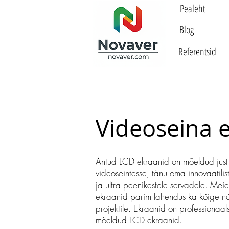
Pealeht
Blog
Referentsid
Videoseina 
Antud LCD ekraanid on mõeldud just sp
videoseintesse, tänu oma innovaatilis
ja ultra peenikestele servadele. Mei
ekraanid parim lahendus ka kõige n
projektile. Ekraanid on professiona
mõeldud LCD ekraanid.