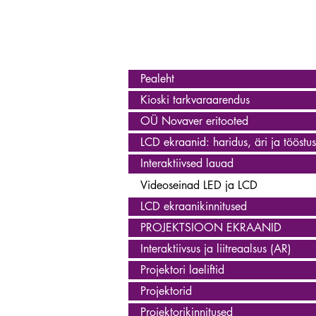
Pealeht
Kioski tarkvaraarendus
OÜ Novaver eritooted
LCD ekraanid: haridus, äri ja tööstus
Interaktiivsed lauad
Videoseinad LED ja LCD
LCD ekraanikinnitused
PROJEKTSIOON EKRAANID
Interaktiivsus ja liitreaalsus (AR)
Projektori laeliftid
Projektorid
Projektorikinnitused