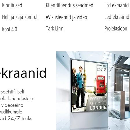
Kinnitused
Kliendiloendus seadmed
Lcd ekraanid
Heli ja kaja kontroll
Led ekraanid
AV süsteemid ja video
Tark Linn
Projektsioon
Kool 4.0
ekraanid
etsiifiliselt
tele lahendustele
e videoseina
õudlikumale
alsed 24/7 tööks