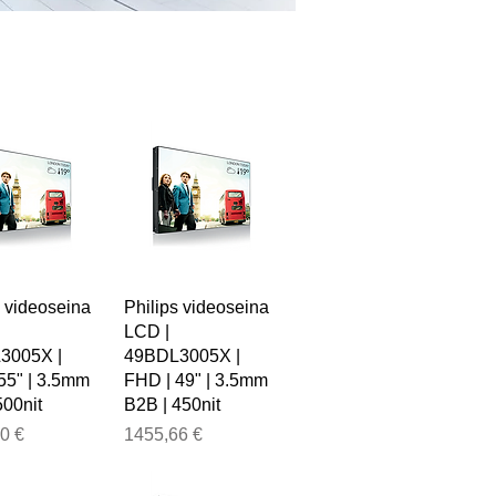
s videoseina
Philips videoseina
LCD |
3005X |
49BDL3005X |
55" | 3.5mm
FHD | 49" | 3.5mm
500nit
B2B | 450nit
Price
0 €
1455,66 €