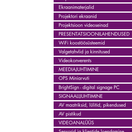
Ekraanimaterjalid
Projektori ekraanid
Projektsioon videoseinad
PRESENTATSIOONILAHENDUSED
WiFi koostöösüsteemid
Valgetahvlid ja kinnitused
Videokonverents
MEEDIAJUHTIMINE
OPS Miniarvuti
BrightSign - digital signage PC
SIGNAALIJUHTIMINE
AV maatriksid, lülitid, pikendused
AV pistikud
VIDEOANALÜÜS
Sensorid ja klientide loendamine