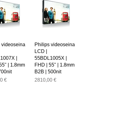
s videoseina
Philips videoseina
LCD |
1007X |
55BDL1005X |
55" | 1.8mm
FHD | 55" | 1.8mm
700nit
B2B | 500nit
Price
0 €
2810,00 €