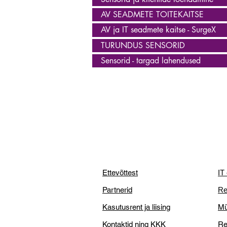
AV SEADMETE TOITEKAITSE
AV ja IT seadmete kaitse - SurgeX
TURUNDUS SENSORID
Sensorid - targad lahendused
Ettevõttest
IT
Partnerid
Re
Kasutusrent ja liising
Mü
Kontaktid ning KKK
Re