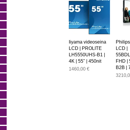
Iiyama videoseina
Philip
LCD | PROLITE
LCD |
LH5550UHS-B1 |
55BDL
4K | 55" | 450nit
FHD | 
B2B | 
Price
1460,00 €
Price
3210,0