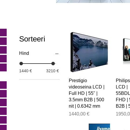
Sorteeri
Hind
1440 €
3210 €
Prestigio
Philip
videoseina LCD |
LCD |
Full HD | 55" |
55BDL
3.5mm B2B | 500
FHD | 
nit | 0.6342 mm
B2B | 
Price
Price
1440,00 €
1950,0