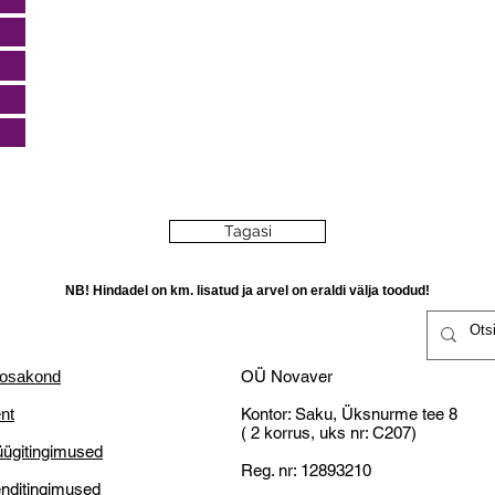
Tagasi
NB! Hindadel on km. lisatud ja arvel on eraldi välja toodud!
 osakond
OÜ Novaver
nt
Kontor: Saku, Üksnurme tee 8
( 2 korrus, uks nr: C207)
ügitingimused
Reg. nr: 12893210
nditingimused