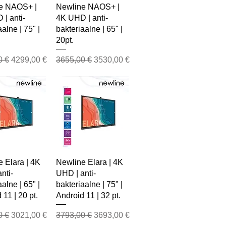
e NAOS+ |
Newline NAOS+ |
| anti-
4K UHD | anti-
alne | 75" |
bakteriaalne | 65" |
20pt.
 Price
Sale Price
Regular Price
Sale Price
0 €
4299,00 €
3655,00 €
3530,00 €
 Elara | 4K
Newline Elara | 4K
nti-
UHD | anti-
alne | 65" |
bakteriaalne | 75" |
 11 | 20 pt.
Android 11 | 32 pt.
 Price
Sale Price
Regular Price
Sale Price
0 €
3021,00 €
3793,00 €
3693,00 €