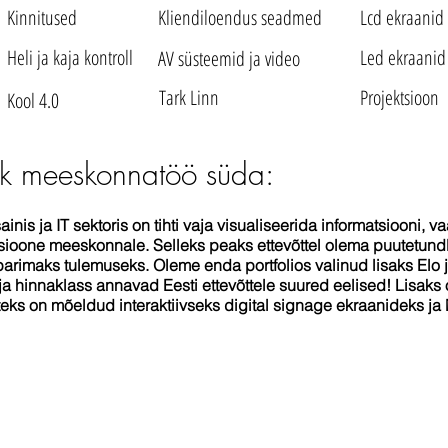
Kinnitused
Kliendiloendus seadmed
Lcd ekraanid
Heli ja kaja kontroll
Led ekraanid
AV süsteemid ja video
Tark Linn
Projektsioon
Kool 4.0
hk meeskonnatöö süda:
ainis ja IT sektoris on tihti vaja visualiseerida informatsiooni,
ioone meeskonnale. Selleks peaks ettevõttel olema puutetundl
 parimaks tulemuseks. Oleme enda portfolios valinud lisaks El
ja hinnaklass annavad Eesti ettevõttele suured eelised! Lisak
iteks on mõeldud interaktiivseks digital signage ekraanideks j