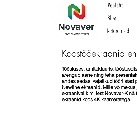
Pealeht
Blog
Referentsid
Koostööekraanid e
Tööstuses, arhitektuuris, tööstusdis
arenguplaane ning teha presentats
andes sedasi vajalikud tööriistad
Newline ekraanid. Mille võimekus 
ekraanivalik millest Novaver-K nä
ekraanid koos 4K kaameratega.