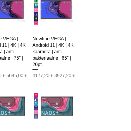
e VEGA |
Newline VEGA |
 11 | 4K | 4K
Android 11 | 4K | 4K
 | anti-
kaamera | anti-
alne | 75" |
bakteriaalne | 65" |
20pt.
 Price
Sale Price
Regular Price
Sale Price
0 €
5045,00 €
4177,20 €
3927,20 €