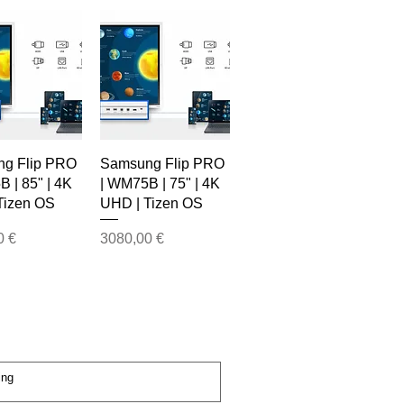
g Flip PRO
Samsung Flip PRO
 | 85" | 4K
| WM75B | 75" | 4K
Tizen OS
UHD | Tizen OS
Price
0 €
3080,00 €