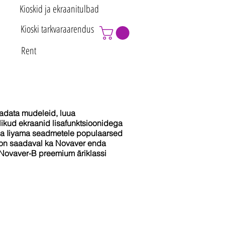
Kioskid ja ekraanitulbad
Kioski tarkvaraarendus
Rent
 vaadata mudeleid, luua
ikud ekraanid lisafunktsioonidega
o ja Iiyama seadmetele populaarsed
s on saadaval ka Novaver enda
a Novaver-B preemium äriklassi