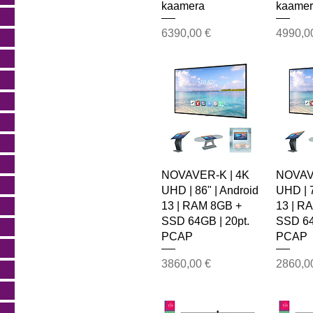
kaamera
kaame
Price
Price
6390,00 €
4990,0
NOVAVER-K | 4K
NOVAV
UHD | 86" | Android
UHD | 7
13 | RAM 8GB +
13 | R
SSD 64GB | 20pt.
SSD 64
PCAP
PCAP
Price
Price
3860,00 €
2860,0