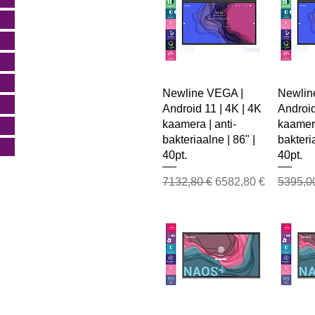
Newline VEGA |
Newlin
Android 11 | 4K | 4K
Android
kaamera | anti-
kaamera
bakteriaalne | 86" |
bakteria
40pt.
40pt.
Regular Price
Sale Price
Regular
7132,80 €
6582,80 €
5395,0