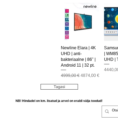
Newline Elara | 4K
Samsun
UHD | anti-
| WM85B
bakteriaalne | 86" |
UHD | 
Android 11 | 32 pt.
Price
4440,0
Regular Price
Sale Price
4999,00 €
4874,00 €
Tagasi
NB! Hindadel on km. lisatud ja arvel on eraldi välja toodud!