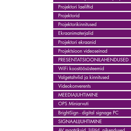
Projektori laeliftid
Projektorid
Projektorikinnitused
Ekraanimaterjalid
Projektori ekraanid
Projektsioon videoseinad
PRESENTATSIOONILAHENDUSED
WiFi koostöösüsteemid
Valgetahvlid ja kinnitused
Videokonverents
MEEDIAJUHTIMINE
OPS Miniarvuti
BrightSign - digital signage PC
SIGNAALIJUHTIMINE
AV maatriksid, lülitid, pikendused