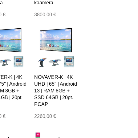
ra
kaamera
Price
0 €
3800,00 €
ER-K | 4K
NOVAVER-K | 4K
5" | Android
UHD | 65" | Android
AM 8GB +
13 | RAM 8GB +
GB | 20pt.
SSD 64GB | 20pt.
PCAP
Price
0 €
2260,00 €