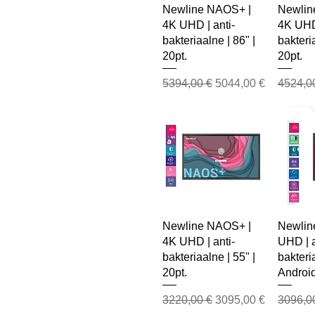
Newline NAOS+ |
Newlin
4K UHD | anti-
4K UHD 
bakteriaalne | 86" |
bakteria
20pt.
20pt.
Regular Price
Sale Price
Regular
5394,00 €
5044,00 €
4524,0
Newline NAOS+ |
Newline
4K UHD | anti-
UHD | a
bakteriaalne | 55" |
bakteria
20pt.
Android
Regular Price
Sale Price
Regular
3220,00 €
3095,00 €
3096,0