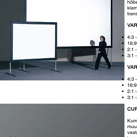
hõb
kla
tran
VARI
4:3 
16:9
2:1 
3:1 
VARI
4:3 
16:9
2:1 
3:1 
CUR
Kume
muus
vaat