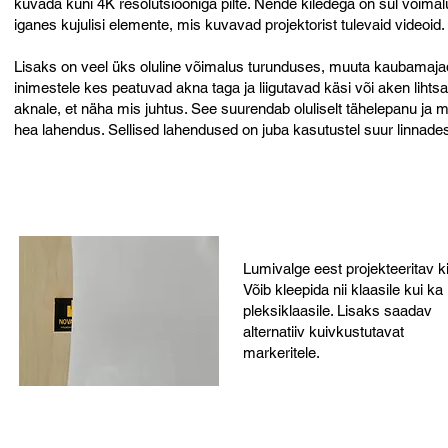
kuvada kuni 4K resolutsiooniga pilte. Nende kiledega on sul võimalus
iganes kujulisi elemente, mis kuvavad projektorist tulevaid videoid.
Lisaks on veel üks oluline võimalus turunduses, muuta kaubamaja
inimestele kes peatuvad akna taga ja liigutavad käsi või aken lihts
aknale, et näha mis juhtus. See suurendab oluliselt tähelepanu ja 
hea lahendus. Sellised lahendused on juba kasutustel suur linnade
Lumivalge eest projekteeritav ki
Võib kleepida nii klaasile kui ka
pleksiklaasile. Lisaks saadav
alternatiiv kuivkustutavat
markeritele.