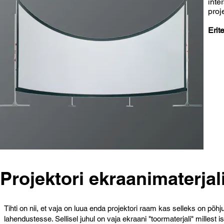
inte
proj
Erit
Projektori ekraanimaterjal
Tihti on nii, et vaja on luua enda projektori raam kas selleks on põ
lahendustesse. Sellisel juhul on vaja ekraani "toormaterjali" milles