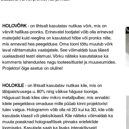
HOLOVÕRK
- on lihtsalt kasutatav nutikas võrk, mis on
värvilt hallikas-pronks. Erinevatel tootjatel võib olla erinevad
materjalid kuid reeglina on kasutatud hõbe või pronks niite,
mis annavad hea peegelduse. Oma tooni tõttu muutub võrk
laval nähtamatuks vaatajatele. See võimaldab luua täiesti
uuelaadseid teatri elamusi. Võrku näiteks kasutatakse ka
kommerts lahendustes nagu tooteesitlustel ja muuseumides.
Projektori õige asetus on oluline!
HOLOKILE
- on lihtsalt kasutatav nutikas kile, mis on
läbipaistvusega u. 80% ning väikse häguse tooniga.
Hägusust lisab kiles olev mikro metallpulber, mis annabki
kilele peegeldava omaduse mille püüab kinni projektorist
tulev valgus. Hologramm võib olla nii 2D kui ka 3D, kile võib
kasutada klaasil või pleksiklaasil. Kile näiteks võimaldab ka
muuta poeaknad holograafilisek pinnaks eriefektide
loomiseks. Kasutada saab ka lisaks interaktiivseid