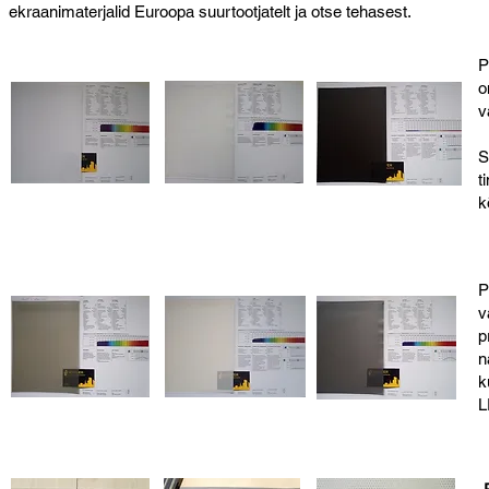
ekraanimaterjalid Euroopa suurtootjatelt ja otse tehasest.
P
o
v
S
t
k
P
v
p
n
k
L