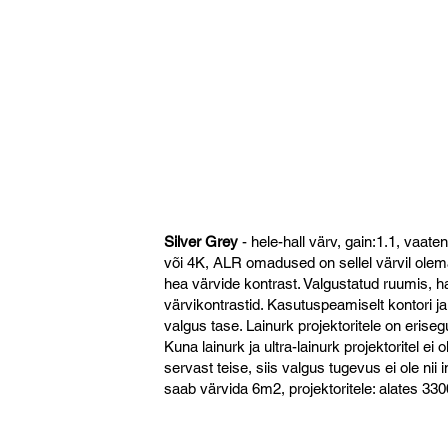
Silver Grey
- hele-hall värv, gain:1.1, vaate
või 4K, ALR omadused on sellel värvil ole
hea värvide kontrast. Valgustatud ruumis, h
värvikontrastid. Kasutuspeamiselt kontori 
valgus tase. Lainurk projektoritele on eris
Kuna lainurk ja ultra-lainurk projektoritel ei
servast teise, siis valgus tugevus ei ole nii i
saab värvida 6m2, projektoritele: alates 33