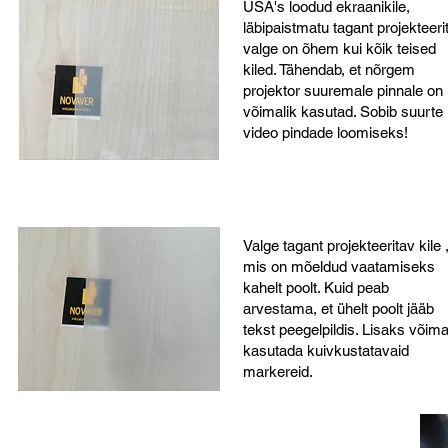
USA's loodud ekraanikile,
läbipaistmatu tagant projekteeri
valge on õhem kui kõik teised
kiled. Tähendab, et nõrgem
projektor suuremale pinnale on
võimalik kasutad. Sobib suurte
video pindade loomiseks!
Valge tagant projekteeritav kile 
mis on mõeldud vaatamiseks
kahelt poolt. Kuid peab
arvestama, et ühelt poolt jääb
tekst peegelpildis. Lisaks võima
kasutada kuivkustatavaid
markereid.