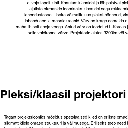
ei vaja topelt kihti. Kasutus: klaasidel ja läbipaistval pl
ajutiste ekraanide loomiseks klaasidel nagu reklaam
lahendustesse. Lisaks võimalik luua pleksi-bännerid, v
lahendused ja messiekraanid. Värv on kerge eemalda nin
maha lihtsalt sooja veega. Antud värv on toodetud L-Koreas
selle valdkonna värve. Projektorid alates 3300lm või v
Pleksi/klaasil projektor
Tagant projektsiooniks mõeldus spetsiaalsed kiled on eriliste omadus
siidmatt kilele omase struktuuri ja välimusega. Eriliseks teeb need k