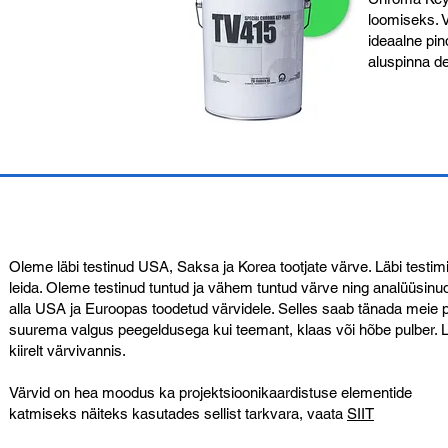
loomiseks. V
ideaalne pin
aluspinna de
Oleme läbi testinud USA, Saksa ja Korea tootjate värve. Läbi testim
leida. Oleme testinud tuntud ja vähem tuntud värve ning analüüsinu
alla USA ja Euroopas toodetud värvidele. Selles saab tänada meie p
suurema valgus peegeldusega kui teemant, klaas või hõbe pulber. Li
kiirelt värvivannis.
Värvid on hea moodus ka projektsioonikaardistuse elementide
katmiseks näiteks kasutades sellist tarkvara, vaata
SIIT