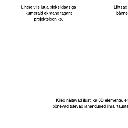
Lihtne viis luua pleksiklaasiga
Lihtsad
kumeraid ekraane tagant
bänneri
projektsiooniks.
Kiled näitavad ilusti ka 3D elemente, eri
põnevad tulevad lahendused ilma "tausta