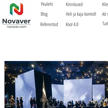
Pealeht
Kinnitused
Kli
Blog
Heli ja kaja kontroll
AV 
Tar
Referentsid
Kool 4.0