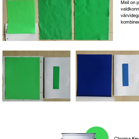
Meil on p
valdkonna
värvideg
kombineer
Chroma Key 