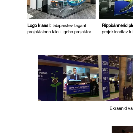
Logo klaasil:
läbipaistev tagant
Rippbännerid ple
projektsioon kile + gobo projektor.
projekteeritav ki
Ekraanid vaa