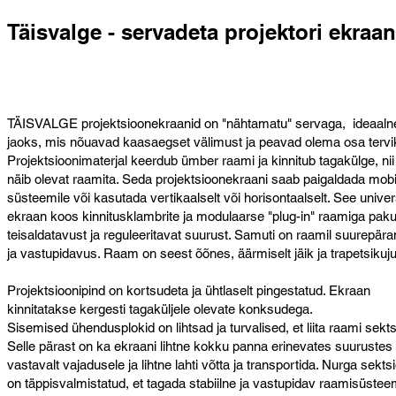
Täisvalge - servadeta projektori ekraan
TÄISVALGE projektsioonekraanid on "nähtamatu" servaga, ideaaln
jaoks, mis nõuavad kaasaegset välimust ja peavad olema osa tervik 
Projektsioonimaterjal keerdub ümber raami ja kinnitub tagakülge, nii
näib olevat raamita. Seda projektsioonekraani saab paigaldada mobi
süsteemile või kasutada vertikaalselt või horisontaalselt. See unive
ekraan koos kinnitusklambrite ja modulaarse "plug-in" raamiga paku
teisaldatavust ja reguleeritavat suurust. Samuti on raamil suurepära
ja vastupidavus. Raam on seest õõnes, äärmiselt jäik ja trapetsikuju
Projektsioonipind on kortsudeta ja ühtlaselt pingestatud. Ekraan
kinnitatakse kergesti tagaküljele olevate konksudega.
Sisemised ühendusplokid on lihtsad ja turvalised, et liita raami sekt
Selle pärast on ka ekraani lihtne kokku panna erinevates suurustes
vastavalt vajadusele ja lihtne lahti võtta ja transportida. Nurga sekts
on täppisvalmistatud, et tagada stabiilne ja vastupidav raamisüste