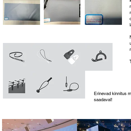
Erinevad kinnitus 
saadaval!