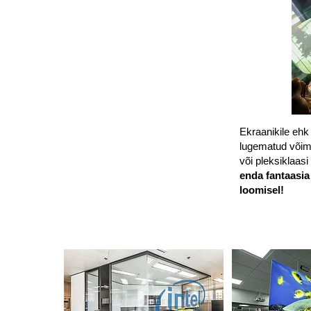
Ekraanikile ehk 
lugematud võim
või pleksiklaas
enda fantaasia
loomisel!