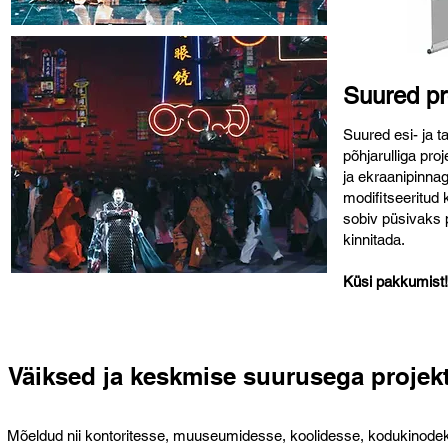
Suured pr
Suured esi- ja t
põhjarulliga pr
ja ekraanipinnag
modifitseeritud 
sobiv püsivaks 
kinnitada.
Küsi pakkumist!
Väiksed ja keskmise suurusega projek
Mõeldud nii kontoritesse, muuseumidesse, koolidesse, kodukinodeks 