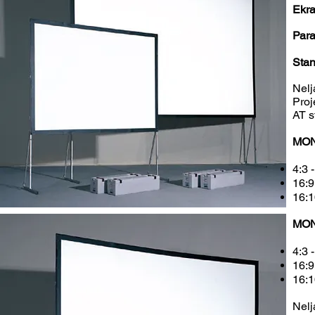
Ekra
Par
Stan
Nelj
Proj
AT s
MON
4:3 
16:9
16:1
MON
4:3 
16:9
16:1
Nelj