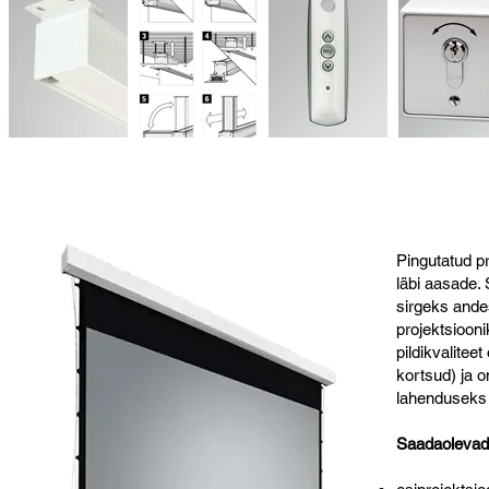
Pingutatud pr
läbi aasade.
sirgeks andes
projektsiooni
pildikvalitee
kortsud) ja 
lahenduseks
Saadaolevad 