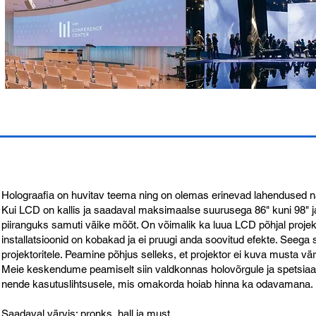
Holograafia on huvitav teema ning on olemas erinevad lahendused nag
Kui LCD on kallis ja saadaval maksimaalse suurusega 86" kuni 98" ja 
piiranguks samuti väike mõõt. On võimalik ka luua LCD põhjal proje
installatsioonid on kobakad ja ei pruugi anda soovitud efekte. Seega s
projektoritele. Peamine põhjus selleks, et projektor ei kuva musta vä
Meie keskendume peamiselt siin valdkonnas holovõrgule ja spetsiaalse
nende kasutuslihtsusele, mis omakorda hoiab hinna ka odavamana.
Saadaval värvis: pronks, hall ja must