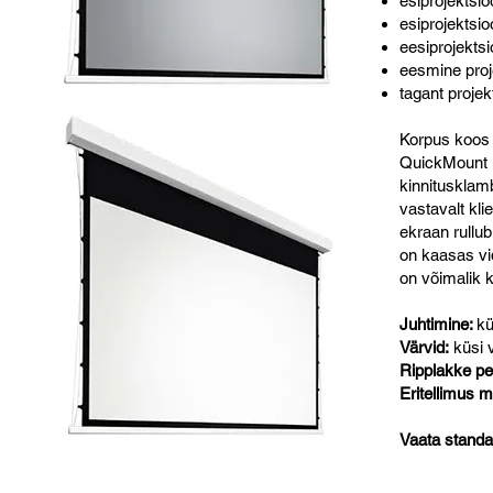
esiprojektsio
esiprojektsio
eesiprojektsi
eesmine proje
tagant projekt
Korpus koos 
QuickMount k
kinnitusklamb
vastavalt kli
ekraan rullub
on kaasas vid
on võimalik k
Juhtimine:
kü
Värvid:
küsi 
Ripplakke pe
Eritellimus 
Vaata standa