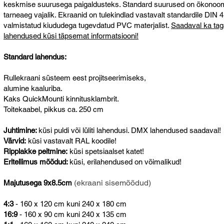
keskmise suurusega paigaldusteks. Standard suurused on ökonoomn
tarneaeg vajalik. Ekraanid on tulekindlad vastavalt standardile DIN
valmistatud kiududega tugevdatud PVC materjalist.
Saadaval ka tag
lahendused küsi täpsemat informatsiooni!
Standard lahendus:
Rullekraani süsteem eest projitseerimiseks,
alumine kaaluriba.
Kaks QuickMounti kinnitusklambrit.
Toitekaabel, pikkus ca. 250 cm
Juhtimine:
küsi puldi või lüliti lahendusi. DMX lahendused saadaval!
Värvid:
küsi vastavalt RAL koodile!
Ripplakke peitmine:
küsi spetsiaalset katet!
Eritellimus mõõdud:
küsi, erilahendused on võimalikud!
(ekraani sisemõõdud)
Majutusega 9x8.5cm
4:3
- 160 x 120 cm kuni 240 x 180 cm
16:9
- 160 x 90 cm kuni 240 x 135 cm