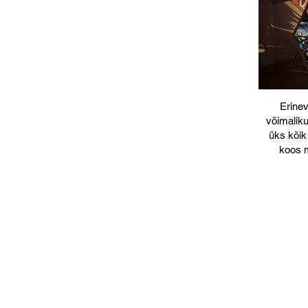
Erine
võimaliku
üks kõik
koos m