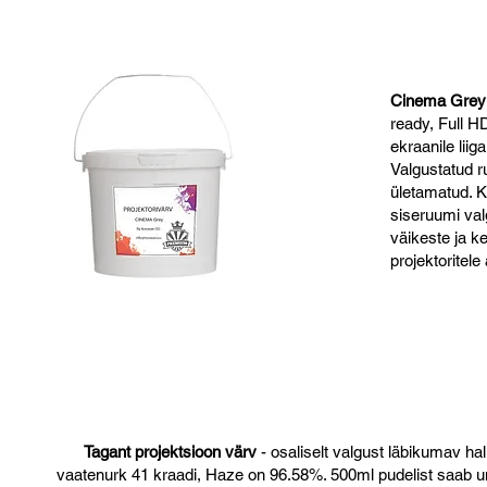
Cinema Grey
ready, Full H
ekraanile lii
Valgustatud r
ületamatud. K
siseruumi va
väikeste ja 
projektoritele
Tagant projektsioon värv
- osaliselt valgust läbikumav hal
vaatenurk 41 kraadi, Haze on 96.58%. 500ml pudelist saab