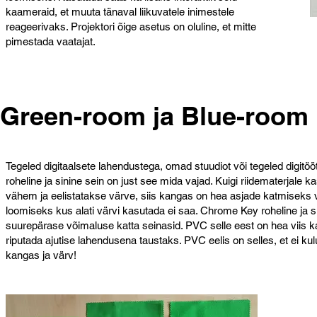
kaameraid, et muuta tänaval liikuvatele inimestele
reageerivaks. Projektori õige asetus on oluline, et mitte
pimestada vaatajat.
Green-room ja Blue-room
Tegeled digitaalsete lahendustega, omad stuudiot või tegeled digitöö
roheline ja sinine sein on just see mida vajad. Kuigi riidematerjale 
vähem ja eelistatakse värve, siis kangas on hea asjade katmiseks 
loomiseks kus alati värvi kasutada ei saa. Chrome Key roheline ja 
suurepärase võimaluse katta seinasid. PVC selle eest on hea viis ka
riputada ajutise lahendusena taustaks. PVC eelis on selles, et ei kulu n
kangas ja värv!