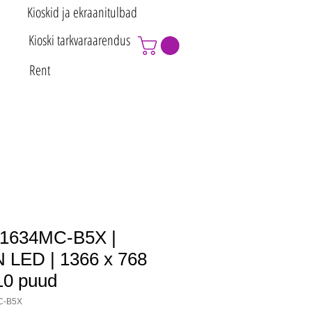
Kioskid ja ekraanitulbad
Kioski tarkvaraarendus
Rent
1634MC-B5X |
N LED | 1366 x 768
 10 puud
C-B5X