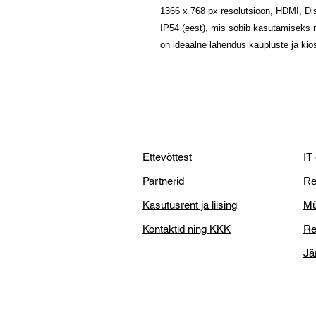
1366 x 768 px resolutsioon, HDMI, Di
IP54 (eest), mis sobib kasutamiseks
on ideaalne lahendus kaupluste ja kio
Ettevõttest
IT
Partnerid
Re
Kasutusrent ja liising
Mü
Kontaktid ning KKK
Re
Jä