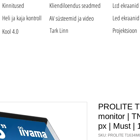
Kinnitused
Kliendiloendus seadmed
Lcd ekraanid
Heli ja kaja kontroll
Led ekraanid
AV süsteemid ja video
Tark Linn
Projektsioon
Kool 4.0
PROLITE T
monitor | T
px | Must |
SKU: PROLITE T1634M