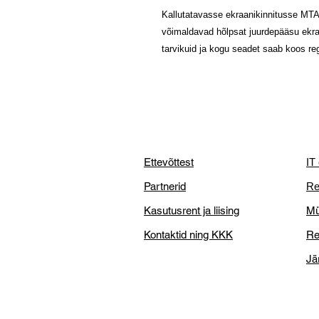
Kallutatavasse ekraanikinnitusse MTA
võimaldavad hõlpsat juurdepääsu ekraa
tarvikuid ja kogu seadet saab koos re
Ettevõttest
IT
Partnerid
Re
Kasutusrent ja liising
Mü
Kontaktid ning KKK
Re
Jä