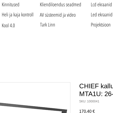
Kinnitused
Kliendiloendus seadmed
Lcd ekraanid
Heli ja kaja kontroll
Led ekraanid
AV süsteemid ja video
Tark Linn
Projektsioon
Kool 4.0
CHIEF kallu
MTA1U: 26
SKU: 1000041
Price
170,40 €