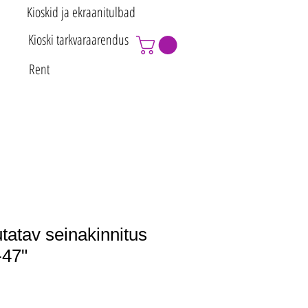
Kioskid ja ekraanitulbad
Kioski tarkvaraarendus
Rent
tatav seinakinnitus
-47"