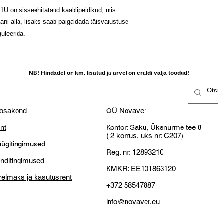
Kauba saatmine: 
Raha tagastataks
Novaveri,
1U on sisseehitataud kaablipeidikud, mis
Lahenduse tüüp: 
kättesaamist kliend
Vastu saadetakse 
ni alla, lisaks saab paigaldada täisvarustuse
Kallutamine: + 2 °
Klient vastutab ka
Vastavalt tarneaja
guleerida.
Tüüpilised ekraan
selleks teistsugus
Kandevõime: 56,8
14-päevane tagast
NB! Miks OÜ Novaver
mis on valmistatud
Väike ettevõtjatena o
Tootja kodulehele
siit
kulutused ja vastu pa
NB! Hindadel on km. lisatud ja arvel on eraldi välja toodud!
tasuta transporti!
Defektne toode:
 osakond
OÜ Novaver
Kliendl õigus nõu
asendamist;
nt
Kontor: Saku, Üksnurme tee 8
( 2 korrus, uks nr: C207)
Kliendil on õigus r
ügitingimused
võimalik kaupa p
Reg. nr: 12893210
parandamine või
nditingimused
Kliendil on õigus
KMKR: EE101863120
relmaks ja kasutusrent
jooksul peale kätt
+372 58547887
Tähelepanu: Kontr
kaubakätte saamis
info@novaver.eu
Kui tekib kahtlus,