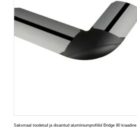
Saksmaal toodetud ja disaintud alumiiniumprofiilid Bridge 90 kraadine