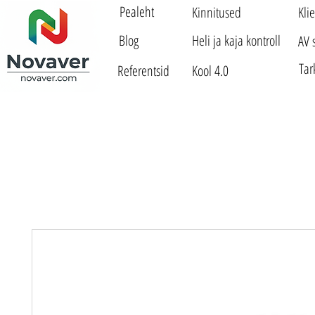
Pealeht
Kinnitused
Kli
Blog
Heli ja kaja kontroll
AV 
Tar
Referentsid
Kool 4.0