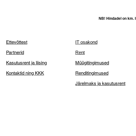
NB! Hindadel on km. li
Ettevõttest
IT osakond
Partnerid
Rent
Kasutusrent ja liising
Müügitingimused
Kontaktid ning KKK
Renditingimused
Järelmaks ja kasutusrent