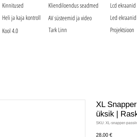
Kinnitused
Kliendiloendus seadmed
Lcd ekraanid
Heli ja kaja kontroll
Led ekraanid
AV süsteemid ja video
Tark Linn
Projektsioon
Kool 4.0
XL Snapper 
üksik | Ras
SKU: XL-snapper-passii
Price
28,00 €