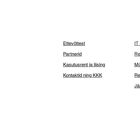
Ettevõttest
IT
Partnerid
Re
Kasutusrent ja liising
Mü
Kontaktid ning KKK
Re
Jä