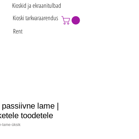
Kioskid ja ekraanitulbad
Kioski tarkvaraarendus
Rent
passiivne lame |
ketele toodetele
v-lame-üksik