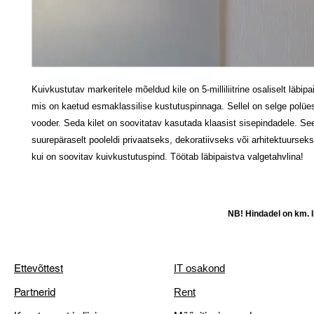
Kuivkustutav markeritele mõeldud kile on 5-milliliitrine osaliselt läbipa
mis on kaetud esmaklassilise kustutuspinnaga. Sellel on selge polües
vooder. Seda kilet on soovitatav kasutada klaasist sisepindadele. See
suurepäraselt pooleldi privaatseks, dekoratiivseks või arhitektuurse
kui on soovitav kuivkustutuspind. Töötab läbipaistva valgetahvlina!
NB! Hindadel on km. li
Ettevõttest
IT osakond
Partnerid
Rent