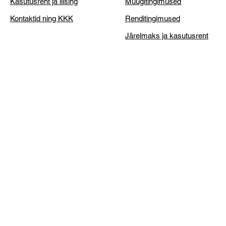
Kasutusrent ja liising
Müügitingimused
Kontaktid ning KKK
Renditingimused
Järelmaks ja kasutusrent