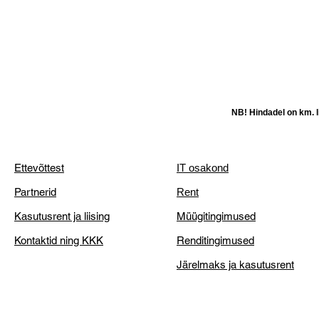
NB! Hindadel on km. li
Ettevõttest
IT osakond
Partnerid
Rent
Kasutusrent ja liising
Müügitingimused
Kontaktid ning KKK
Renditingimused
Järelmaks ja kasutusrent