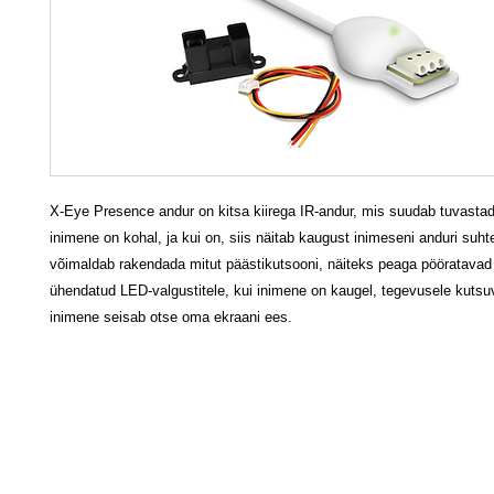
X-Eye Presence andur on kitsa kiirega IR-andur, mis suudab tuvastad
inimene on kohal, ja kui on, siis näitab kaugust inimeseni anduri suh
võimaldab rakendada mitut päästikutsooni, näiteks peaga pööratavad
ühendatud LED-valgustitele, kui inimene on kaugel, tegevusele kutsu
inimene seisab otse oma ekraani ees.