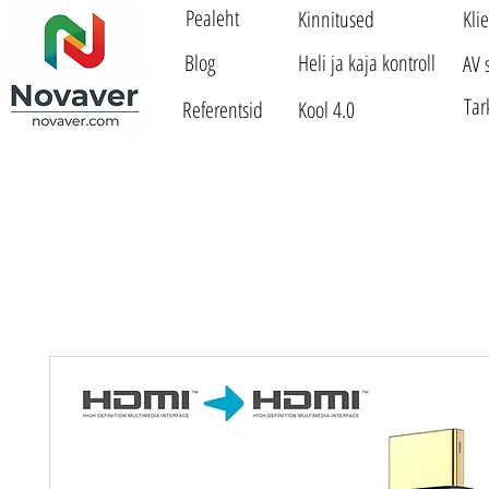
Pealeht
Kinnitused
Kli
Blog
Heli ja kaja kontroll
AV 
Tar
Referentsid
Kool 4.0