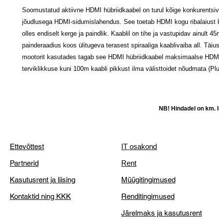
Soomustatud aktiivne HDMI hübriidkaabel on turul kõige konkurentsi
jõudlusega HDMI-sidumislahendus. See toetab HDMI kogu ribalaiust 
olles endiselt kerge ja paindlik. Kaablil on tihe ja vastupidav ainult 
painderaadius koos ülitugeva terasest spiraaliga kaablivaiba all. Täiust
mootorit kasutades tagab see HDMI hübriidkaabel maksimaalse HDMI
terviklikkuse kuni 100m kaabli pikkust ilma välisttoidet nõudmata (Pl
NB! Hindadel on km. li
Ettevõttest
IT osakond
Partnerid
Rent
Kasutusrent ja liising
Müügitingimused
Kontaktid ning KKK
Renditingimused
Järelmaks ja kasutusrent