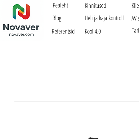
Pealeht
Kinnitused
Kli
Blog
Heli ja kaja kontroll
AV 
Tar
Referentsid
Kool 4.0