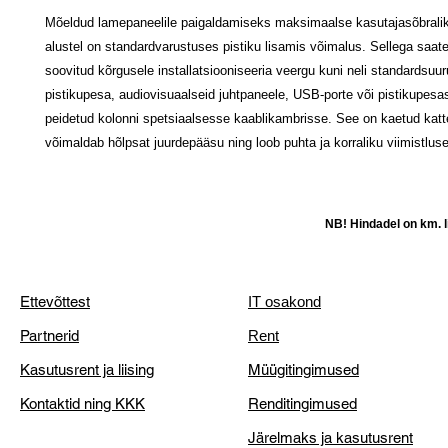
Mõeldud lamepaneelile paigaldamiseks maksimaalse kasutajasõbralik
alustel on standardvarustuses pistiku lisamis võimalus. Sellega saate
soovitud kõrgusele installatsiooniseeria veergu kuni neli standardsuu
pistikupesa, audiovisuaalseid juhtpaneele, USB-porte või pistikupesa
peidetud kolonni spetsiaalsesse kaablikambrisse. See on kaetud katt
võimaldab hõlpsat juurdepääsu ning loob puhta ja korraliku viimistluse
NB! Hindadel on km. li
Ettevõttest
IT osakond
Partnerid
Rent
Kasutusrent ja liising
Müügitingimused
Kontaktid ning KKK
Renditingimused
Järelmaks ja kasutusrent