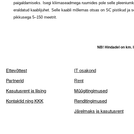
paigaldamiseks. Isegi kliimaseadmega ruumides pole selle pleeniumk
eraldatud kaablijuhet. Selle kaabli mõlemas otsas on SC pistikud ja
pikkusega 5–150 meetrit.
NB! Hindadel on km. li
Ettevõttest
IT osakond
Partnerid
Rent
Kasutusrent ja liising
Müügitingimused
Kontaktid ning KKK
Renditingimused
Järelmaks ja kasutusrent