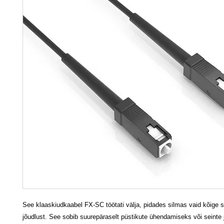
See klaaskiudkaabel FX-SC töötati välja, pidades silmas vaid kõige 
jõudlust. See sobib suurepäraselt püstikute ühendamiseks või seinte