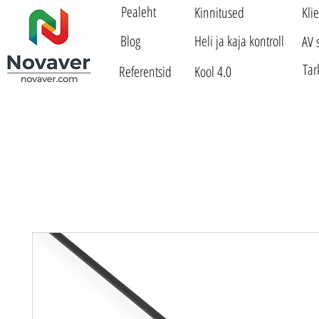
Pealeht
Kinnitused
Kli
Blog
Heli ja kaja kontroll
AV 
Tar
Referentsid
Kool 4.0