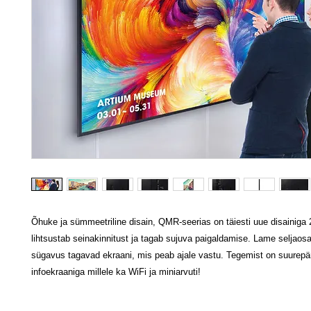
Õhuke ja sümmeetriline disain, QMR-seerias on täiesti uue disainiga 
lihtsustab seinakinnitust ja tagab sujuva paigaldamise. Lame seljaos
sügavus tagavad ekraani, mis peab ajale vastu. Tegemist on suurepä
infoekraaniga millele ka WiFi ja miniarvuti!