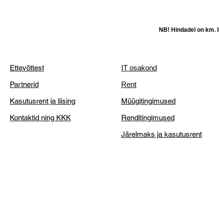
NB! Hindadel on km. li
Ettevõttest
IT osakond
Partnerid
Rent
Kasutusrent ja liising
Müügitingimused
Kontaktid ning KKK
Renditingimused
Järelmaks ja kasutusrent