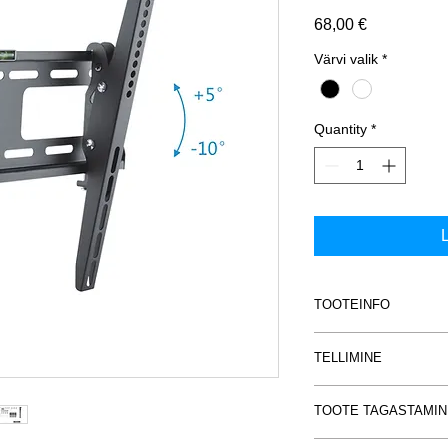
Price
68,00 €
Värvi valik
*
Quantity
*
L
TOOTEINFO
PureMounts® lame
TELLIMINE
Ekraani suurustel
Seinast: 56mm
Küsimused ja e-maili t
Kandevõime: 75k
TOOTE TAGASTAMIN
info@novaver.eu või
Kallutus: 5°/-10°.
Materjal: teras