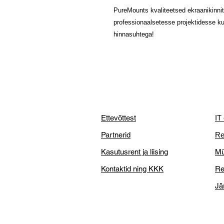
PureMounts kvaliteetsed ekraanikinni
professionaalsetesse projektidesse ku
hinnasuhtega!
Ettevõttest
IT
Partnerid
Re
Kasutusrent ja liising
Mü
Kontaktid ning KKK
Re
Jä