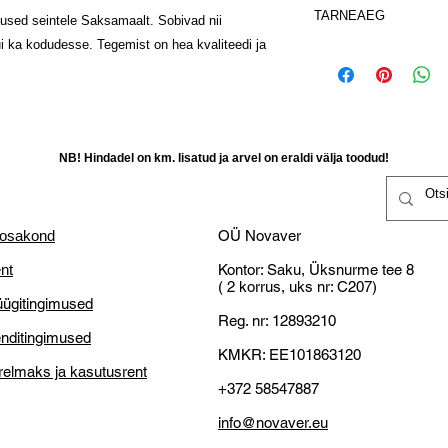
Kliendi kaubatagastu
TARNEAEG
Kinnitus: kuni V
tused seintele Saksamaalt. Sobivad nii
Kaupa on õigus t
Tasuta transpordi sa
tellimuse tegemist
i ka kodudesse. Tegemist on hea kvaliteedi ja
transport”
Selle toote tarne
Tagastatud kaup 
kahjustamatta,
Täida ostuinforma
Raha tagastataks
Novaveri,
kättesaamist kliend
Vastu saadetakse 
Klient vastutab ka
Vastavalt tarneaja
NB! Hindadel on km. lisatud ja arvel on eraldi välja toodud!
selleks teistsugus
14-päevane tagast
NB! Miks OÜ Novaver
mis on valmistatud
Väike ettevõtjatena o
 osakond
OÜ Novaver
kulutused ja vastu pa
tasuta transporti!
nt
Kontor: Saku, Üksnurme tee 8
Defektne toode:
( 2 korrus, uks nr: C207)
ügitingimused
Reg. nr: 12893210
Kliendl õigus nõu
nditingimused
KMKR: EE101863120
asendamist;
relmaks ja kasutusrent
Kliendil on õigus r
+372 58547887
võimalik kaupa p
parandamine või
info@novaver.eu
Kliendil on õigus