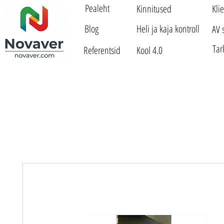
Pealeht
Kinnitused
Kli
Blog
Heli ja kaja kontroll
AV 
Tar
Referentsid
Kool 4.0