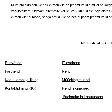
Must projektsioonkile ehk ekraanikile on preemium kile millel on kõrgei
värvikvaliteet. Odavam alternatiiv kallile 3M Vikuiti kilele. Aga alat
ekraanikilet ei tooda, seega antud kile on hetkel parim preemium kil
NB! Hindadel on km. li
Ettevõttest
IT osakond
Partnerid
Rent
Kasutusrent ja liising
Müügitingimused
Kontaktid ning KKK
Renditingimused
Järelmaks ja kasutusrent