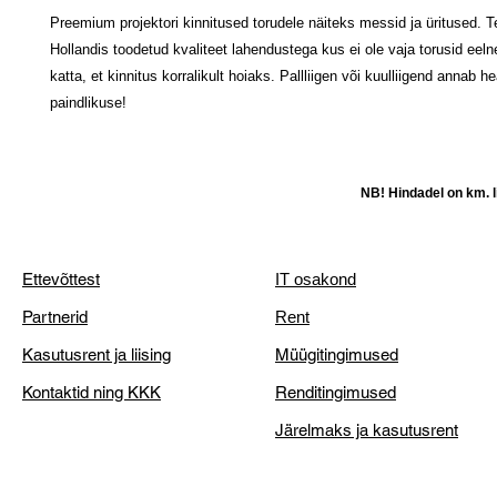
Preemium projektori kinnitused torudele näiteks messid ja üritused. 
Hollandis toodetud kvaliteet lahendustega kus ei ole vaja torusid eelne
katta, et kinnitus korralikult hoiaks. Pallliigen või kuulliigend annab 
paindlikuse!
NB! Hindadel on km. li
Ettevõttest
IT osakond
Partnerid
Rent
Kasutusrent ja liising
Müügitingimused
Kontaktid ning KKK
Renditingimused
Järelmaks ja kasutusrent