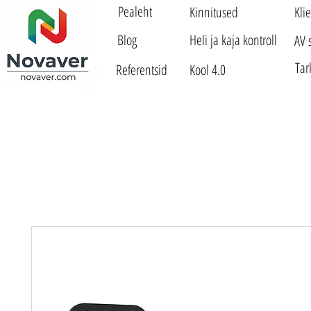
Pealeht
Kinnitused
Kli
Blog
Heli ja kaja kontroll
AV 
Tar
Referentsid
Kool 4.0