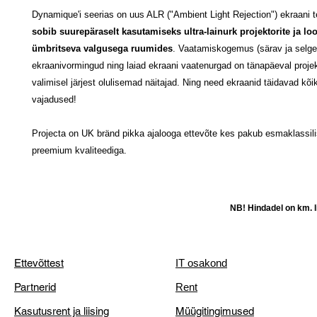
Dynamique'i seerias on uus ALR ("Ambient Light Rejection") ekraani 
sobib suurepäraselt kasutamiseks ultra-lainurk projektorite ja l
ümbritseva valgusega ruumides
. Vaatamiskogemus (särav ja selge 
ekraanivormingud ning laiad ekraani vaatenurgad on tänapäeval proje
valimisel järjest olulisemad näitajad. Ning need ekraanid täidavad kõi
vajadused!
Projecta on UK bränd pikka ajalooga ettevõte kes pakub esmaklassilis
preemium kvaliteediga.
NB! Hindadel on km. li
Ettevõttest
IT osakond
Partnerid
Rent
Kasutusrent ja liising
Müügitingimused