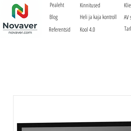
Pealeht
Kinnitused
Kli
Blog
Heli ja kaja kontroll
AV 
Tar
Referentsid
Kool 4.0