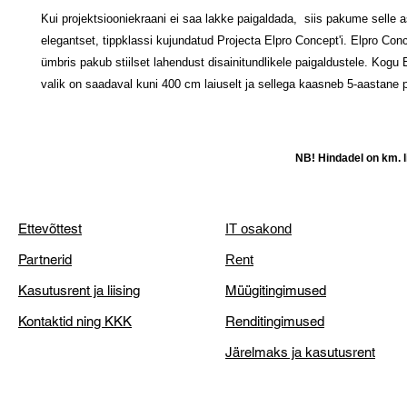
Kui projektsiooniekraani ei saa lakke paigaldada, siis pakume selle 
elegantset, tippklassi kujundatud Projecta Elpro Concept'i. Elpro Con
ümbris pakub stiilset lahendust disainitundlikele paigaldustele. Kogu 
valik on saadaval kuni 400 cm laiuselt ja sellega kaasneb 5-aastane pi
NB! Hindadel on km. li
Ettevõttest
IT osakond
Partnerid
Rent
Kasutusrent ja liising
Müügitingimused
Kontaktid ning KKK
Renditingimused
Järelmaks ja kasutusrent