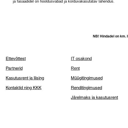
ja fasaadidel on hooldusvabad ja korduvakasutatav lahendus.
NB! Hindadel on km. li
Ettevõttest
IT osakond
Partnerid
Rent
Kasutusrent ja liising
Müügitingimused
Kontaktid ning KKK
Renditingimused
Järelmaks ja kasutusrent