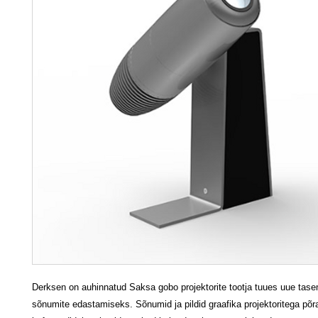
Derksen on auhinnatud Saksa gobo projektorite tootja tuues uue tas
sõnumite edastamiseks. Sõnumid ja pildid graafika projektoritega põra