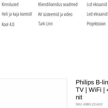
Kinnitused
Kliendiloendus seadmed
Lcd ekraanid
Heli ja kaja kontroll
Led ekraanid
AV süsteemid ja video
Tark Linn
Projektsioon
Kool 4.0
Philips B-li
TV | WiFi |
nit
SKU: 43BFL2214/12