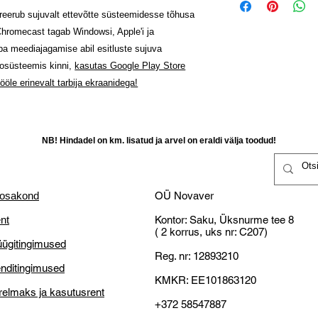
12 tööpäeva,
Kõlarid 2.0
kahjustamatta,
egreerub sujuvalt ettevõtte süsteemidesse tõhusa
Täida ostuinforma
Alla tulistamine
Raha tagastataks
Chromecast tagab Windowsi, Apple'i ja
Novaveri,
Helifunktsioonid
kättesaamist kliend
 meediajagamise abil esitluste sujuva
Vastu saadetakse 
Dolby Atmos ühil
Klient vastutab ka
Vastavalt tarneaja
kosüsteemis kinni,
kasutas Google Play Store
Dolby MS12D
selleks teistsugus
ööle erinevalt tarbija ekraanidega!
AC-4
14-päevane tagast
NB! Miks OÜ Novaver
DTS stuudio heli
mis on valmistatud
Väike ettevõtjatena o
Välise kõlari väl
kulutused ja vastu pa
tasuta transporti!
NB! Hindadel on km. lisatud ja arvel on eraldi välja toodud!
Android TV
Defektne toode:
Mälu maht (Flash
OS Android TV™ 9
Eelinstallitud ra
Kliendl õigus nõu
 osakond
OÜ Novaver
Google Play pood
asendamist;
nt
Kontor: Saku, Üksnurme tee 8
Google Play filmi
Kliendil on õigus r
( 2 korrus, uks nr: C207)
Google Play män
võimalik kaupa p
ügitingimused
YouTube Music
parandamine või
Reg. nr: 12893210
Kliendil on õigus
nditingimused
KMKR: EE101863120
Tootjakodulehele
siit
jooksul peale kätt
relmaks ja kasutusrent
Tähelepanu: Kontr
+372 58547887
kaubakätte saamis