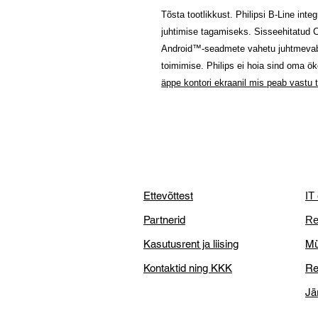
Tõsta tootlikkust. Philipsi B-Line int
juhtimise tagamiseks. Sisseehitatud 
Android™-seadmete vahetu juhtmevaba
toimimise. Philips ei hoia sind oma ö
äppe kontori ekraanil mis peab vastu t
Ettevõttest
IT
Partnerid
Re
Kasutusrent ja liising
Mü
Kontaktid ning KKK
Re
Jä