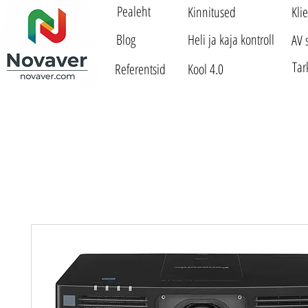
Pealeht
Kinnitused
Kli
Blog
Heli ja kaja kontroll
AV 
Tar
Referentsid
Kool 4.0