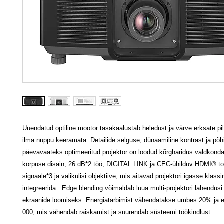
Uuendatud optiline mootor tasakaalustab heledust ja värve erksate pi
ilma nuppu keeramata. Detailide selguse, dünaamiline kontrast ja põhi
päevavaateks optimeeritud projektor on loodud kõrgharidus valdkon
korpuse disain, 26 dB*2 töö, DIGITAL LINK ja CEC-ühilduv HDMI® t
signaale*3 ja valikulisi objektiive, mis aitavad projektori igasse klass
integreerida. Edge blending võimaldab luua multi-projektori lahendusi 
ekraanide loomiseks. Energiatarbimist vähendatakse umbes 20% ja e
000, mis vähendab raiskamist ja suurendab süsteemi töökindlust.