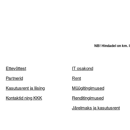
NB! Hindadel on km. li
Ettevõttest
IT osakond
Partnerid
Rent
Kasutusrent ja liising
Müügitingimused
Kontaktid ning KKK
Renditingimused
Järelmaks ja kasutusrent