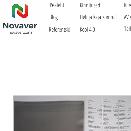
Pealeht
Kinnitused
Kli
Blog
Heli ja kaja kontroll
AV 
Tar
Referentsid
Kool 4.0