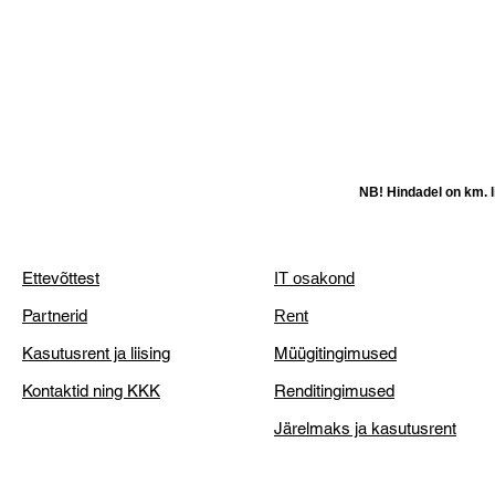
NB! Hindadel on km. li
Ettevõttest
IT osakond
Partnerid
Rent
Kasutusrent ja liising
Müügitingimused
Kontaktid ning KKK
Renditingimused
Järelmaks ja kasutusrent