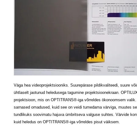
Väga hea videoprojektsiooniks. Suurepärase pildikvaliteedi, suure v
ühtlaselt jaotunud heledusega tagumine projektsioonekraan. OPTILU
projektsioon, mis on OPTITRANS®-iga võrreldes ökonoomsem valik. 
sarnased omadused, kuid see on veidi tumedama värviga, muutes se
tundlikuks soovimatu hajuva ümbritseva valguse suhtes. Värvide kon
kuid heledus on OPTITRANS®-iga võrreldes pisut väiksem.