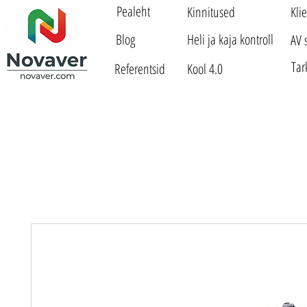
Pealeht
Kinnitused
Kli
Blog
Heli ja kaja kontroll
AV 
Tar
Referentsid
Kool 4.0