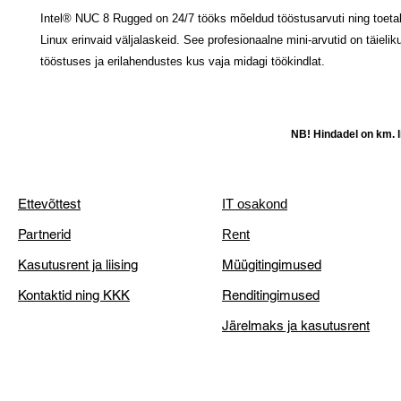
Intel® NUC 8 Rugged on 24/7 tööks mõeldud tööstusarvuti ning toeta
Linux erinvaid väljalaskeid. See profesionaalne mini-arvutid on täielik
tööstuses ja erilahendustes kus vaja midagi töökindlat.
NB! Hindadel on km. li
Ettevõttest
IT osakond
Partnerid
Rent
Kasutusrent ja liising
Müügitingimused
Kontaktid ning KKK
Renditingimused
Järelmaks ja kasutusrent