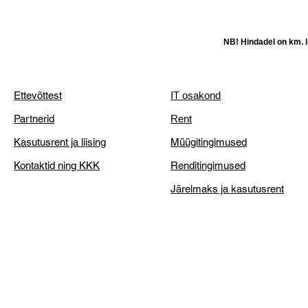
NB! Hindadel on km. li
Ettevõttest
IT osakond
Partnerid
Rent
Kasutusrent ja liising
Müügitingimused
Kontaktid ning KKK
Renditingimused
Järelmaks ja kasutusrent