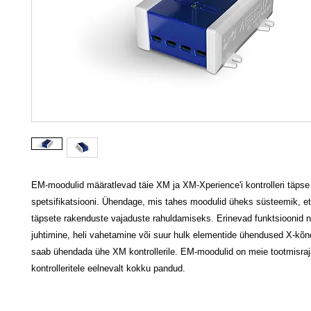
EM-moodulid määratlevad täie XM ja XM-Xperience'i kontrolleri täpse
spetsifikatsiooni. Ühendage, mis tahes moodulid üheks süsteemik, e
täpsete rakenduste vajaduste rahuldamiseks. Erinevad funktsioonid 
juhtimine, heli vahetamine või suur hulk elementide ühendused X-kõn
saab ühendada ühe XM kontrollerile. EM-moodulid on meie tootmisraj
kontrolleritele eelnevalt kokku pandud.