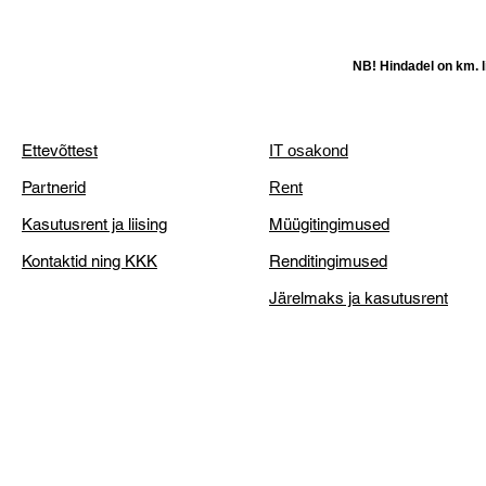
NB! Hindadel on km. li
Ettevõttest
IT osakond
Partnerid
Rent
Kasutusrent ja liising
Müügitingimused
Kontaktid ning KKK
Renditingimused
Järelmaks ja kasutusrent