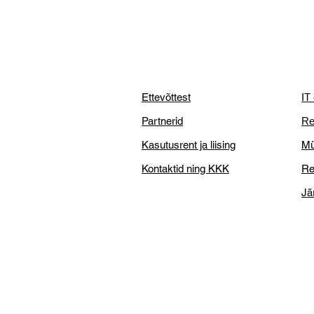
Ettevõttest
IT
Partnerid
Re
Kasutusrent ja liising
Mü
Kontaktid ning KKK
Re
Jä