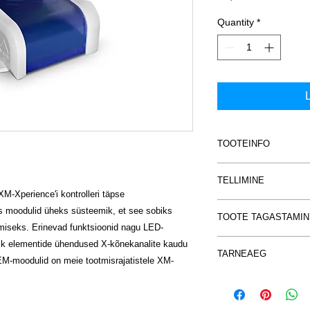
Quantity
*
L
TOOTEINFO
Heli vahetamine
TELLIMINE
M-Xperience'i kontrolleri täpse
Heli vahetamine, suun
Küsimused ja e-maili t
es moodulid üheks süsteemik, et see sobiks
meediumipleierilt üh
TOOTE TAGASTAMIN
info@novaver.eu või
miseks. Erinevad funktsioonid nagu LED-
Lülitusahel tagab kii
teisele. Mitme kõlar
Kliendi kaubatagastu
hulk elementide ühendused X-kõnekanalite kaudu
TARNEAEG
saab korraga valida m
Kaupa on õigus t
EM-moodulid on meie tootmisrajatistele XM-
Tasuta transpordi sa
tellimuse tegemist
.
transport”
Selle toote tarne
Em laienemine
Tagastatud kaup 
kahjustamatta,
Täida ostuinforma