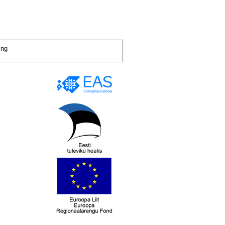
evad täieliku XM ja XM-Xperience'i
e 14 tööpäeva jooksul peale kauba
tsifikatsiooni. Ühendage mis tahes
ilt.
teile arve mille peate tasuma,
emis, et see sobiks täpsete
ubatagastuse eest juhul kui ei ole
 pikkusele saabub teile toode,
e rahuldamiseks. Erinevad
t personaalset kokkulepet,
D-juhtimine, heli vahetamine või
amisõigus ei kehti kauba puhul,
 kodulehel ei ole makselinke?
e ühendused X-kõnekanalite kaudu
 sinu isiklikke vajadusi arvestades.
tsutasime piirata kõik võimalikud
M kontrollerile. EM-moodulid on
kkuda oma klientidele Eesti piires
dud.
da tasuta parandamist või selle
aha tagstusele juhul kui ei ole
arandada või asendada, kui kauba
ne ja konfigureerimine väga
 asendamine ebaõnnestub;
diseisvate rakenduste jaoks
 tagastada vigane toode 5 tööpäeva
amine)
e saamist!
M- ja XM -moodulid, et need
olliga koheselt toodet peale
usega täpselt
t!
 et kahjustused on tekitanud klient,