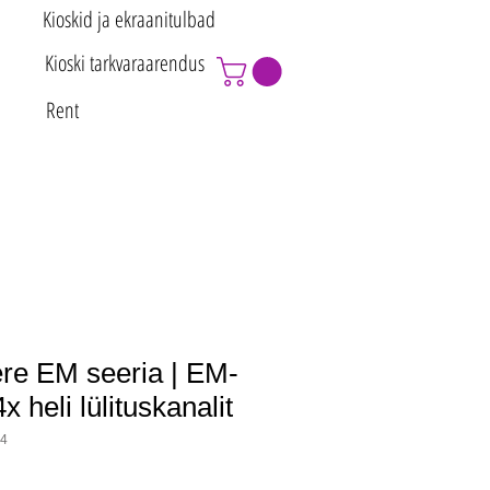
Kioskid ja ekraanitulbad
Kioski tarkvaraarendus
Rent
e EM seeria | EM-
x heli lülituskanalit
-4