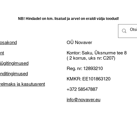
EM-moodulid määratl
Raha tagastataks
Novaveri,
kontrolleri täpse spe
kättesaamist kliend
Vastu saadetakse 
moodulid üheks süste
Klient vastutab ka
Vastavalt tarneaja
NB! Hindadel on km. lisatud ja arvel on eraldi välja toodud!
rakenduste vajadust
selleks teistsugus
funktsioonid nagu LE
14-päevane tagast
NB! Miks OÜ Novaver
suur hulk elementid
mis on valmistatud
Väike ettevõtjatena o
saab ühendada ühe X
 osakond
OÜ Novaver
kulutused ja vastu pa
eelnevalt kokku pan
tasuta transporti!
nt
Kontor: Saku, Üksnurme tee 8
Defektne toode:
( 2 korrus, uks nr: C207)
Funktsioonid
ügitingimused
Reg. nr: 12893210
4x heli lülituskanal
Kliendl õigus nõu
nditingimused
KMKR: EE101863120
asendamist;
relmaks ja kasutusrent
Eelised
Kliendil on õigus r
+372 58547887
võimalik kaupa p
Automaatne käivitami
parandamine või
info@novaver.eu
usaldusväärsete eral
Kliendil on õigus
(ööpäevaringne tööt
jooksul peale kätt
Kombineerige kõik E
Tähelepanu: Kontr
sobiksid teie rakend
kaubakätte saamis
Kui tekib kahtlus,