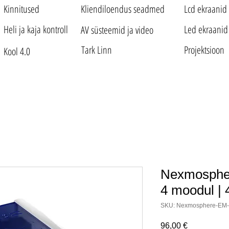
Kinnitused
Kliendiloendus seadmed
Lcd ekraanid
Heli ja kaja kontroll
Led ekraanid
AV süsteemid ja video
Tark Linn
Projektsioon
Kool 4.0
Nexmospher
4 moodul | 4
SKU: Nexmosphere-EM
Price
96,00 €