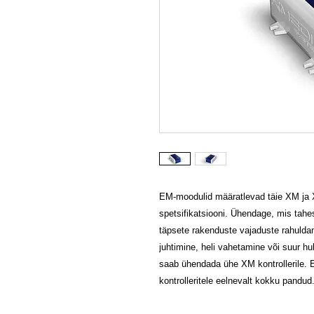
EM-moodulid määratlevad täie XM ja X
spetsifikatsiooni. Ühendage, mis tah
täpsete rakenduste vajaduste rahulda
juhtimine, heli vahetamine või suur 
saab ühendada ühe XM kontrollerile. 
kontrolleritele eelnevalt kokku pandud