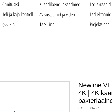
Kinnitused
Kliendiloendus seadmed
Lcd ekraanid
Heli ja kaja kontroll
Led ekraanid
AV süsteemid ja video
Tark Linn
Projektsioon
Kool 4.0
Newline VEG
4K | 4K kaa
bakteriaalne
SKU: TT-8622Z