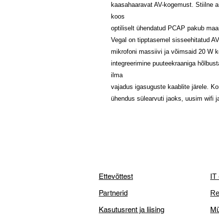
kaasahaaravat AV-kogemust. Stiilne a
koos
optiliselt ühendatud PCAP pakub maai
Vegal on tipptasemel sisseehitatud A
mikrofoni massiivi ja võimsaid 20 W k
integreerimine puuteekraaniga hõlbus
ilma
vajadus igasuguste kaablite järele. 
ühendus sülearvuti jaoks, uusim wifi j
Ettevõttest
IT
Partnerid
Re
Kasutusrent ja liising
Mü