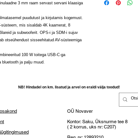
tööpäeva
inulaadne 3 mm raam servast servani klaasiga
Heli 20 W x 2
kahjustamatta,
Täida ostuinforma
Subwoofer 15 W 
Raha tagastataks
Novaveri,
lmatasemel puudutust ja kirjutamis kogemust.
NUTISÜSTEEM
kättesaamist kliend
Vastu saadetakse 
SoC kiibistik
Klient vastutab ka
V-süsteem, mis sisaldab 4K kaamerat, 8
Vastavalt tarneaja
Amlogic A311D2 
selleks teistsugus
õlareid ja subwooferit. OPS-i ja SDM-i sujuv
protsessor 4 x Co
14-päevane tagast
tab otseühendust sisseehitatud AV-süsteemiga
NB! Miks OÜ Novaver
Ghz, 4 x Corte x
mis on valmistatud
Väike ettevõtjatena o
RAM 8 GB (DDR4
kulutused ja vastu pa
Kombineeritud 100 W toitega USB-C-ga
Salvestusmaht 1
tasuta transporti!
a bluetooth ja palju muud.
Operatsioonisüst
Defektne toode:
LISAD:
Pimestamisvastan
Antimikroobne kar
Kliendl õigus nõu
NB! Hindadel on km. lisatud ja arvel on eraldi välja toodud!
Otsene LED ( lai
asendamist;
Anti sinine valgus
Kliendil on õigus r
PUUDUTAGE
võimalik kaupa p
Puutelahendus Pro
parandamine või
 osakond
OÜ Novaver
(PCAP)
Kliendil on õigus
nt
Kontor: Saku, Üksnurme tee 8
Puutepunktid 40 
jooksul peale kätt
( 2 korrus, uks nr: C207)
Pliiatsi arv 2 x PC
Tähelepanu: Kontr
ügitingimused
(Aku puudub)
kaubakätte saamis
Reg. nr: 12893210