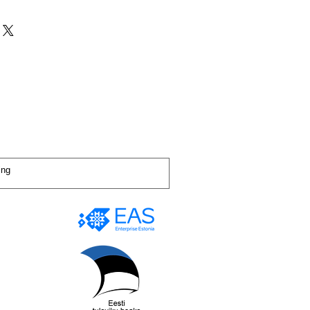
,
kui laos otsas,
peab olema avamata ja
tsioon ning saada tellimus OÜ
e 14 tööpäeva jooksul peale kauba
ilt.
teile arve mille peate tasuma,
ubatagastuse eest juhul kui ei ole
 pikkusele saabub teile toode,
t personaalset kokkulepet,
amisõigus ei kehti kauba puhul,
 kodulehel ei ole makselinke?
 sinu isiklikke vajadusi arvestades.
tsutasime piirata kõik võimalikud
kkuda oma klientidele Eesti piires
da tasuta parandamist või selle
aha tagstusele juhul kui ei ole
arandada või asendada, kui kauba
 asendamine ebaõnnestub;
 tagastada vigane toode 5 tööpäeva
e saamist!