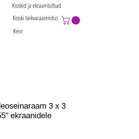
Kioskid ja ekraanitulbad
Kioski tarkvaraarendus
Rent
deoseinaraam 3 x 3
55" ekraanidele