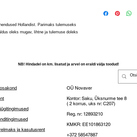
tellimuse tegemist
transport”
Kuni 20 tööpäeva 
Tagastatud kaup 
kahjustamatta,
Täida ostuinforma
Raha tagastataks
lahendused Hollandist. Parimaks tulemuseks
Novaveri,
kättesaamist kliend
aldus oleks mugav, lihtne ja tulemuse doleks
Vastu saadetakse 
Klient vastutab ka
Vastavalt tarneaja
selleks teistsugus
14-päevane tagast
NB! Miks OÜ Novaver
mis on valmistatud
Väike ettevõtjatena o
kulutused ja vastu pa
NB! Hindadel on km. lisatud ja arvel on eraldi välja toodud!
tasuta transporti!
Defektne toode:
 osakond
OÜ Novaver
Kliendl õigus nõu
nt
Kontor: Saku, Üksnurme tee 8
asendamist;
( 2 korrus, uks nr: C207)
Kliendil on õigus r
ügitingimused
võimalik kaupa p
Reg. nr: 12893210
nditingimused
parandamine või
KMKR: EE101863120
Kliendil on õigus
relmaks ja kasutusrent
jooksul peale kätt
+372 58547887