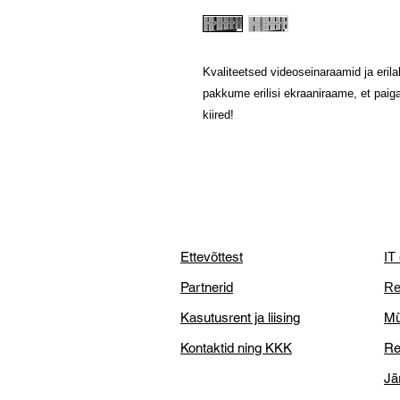
Kvaliteetsed videoseinaraamid ja eri
pakkume erilisi ekraaniraame, et paig
kiired!
Ettevõttest
IT
Partnerid
Re
Kasutusrent ja liising
Mü
Kontaktid ning KKK
Re
Jä