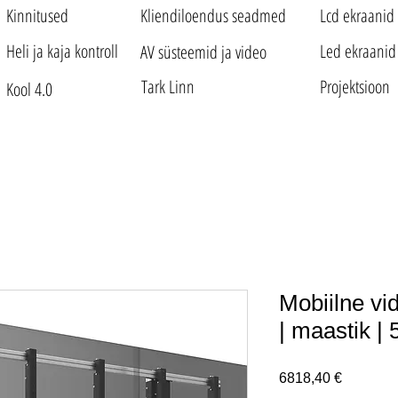
Kinnitused
Kliendiloendus seadmed
Lcd ekraanid
Heli ja kaja kontroll
Led ekraanid
AV süsteemid ja video
Tark Linn
Projektsioon
Kool 4.0
Mobiilne vi
| maastik | 
Price
6818,40 €