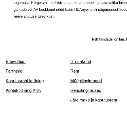
kogemust. Kõrgekvaliteediliste maatrikslahenduste ja laia valiku laien
iga kodu või AV-keskkond nüüd kasu HDAnywhere'i nägemusest kod
meelelahutuse tulevikust.
NB! Hindadel on km. li
Ettevõttest
IT osakond
Partnerid
Rent
Kasutusrent ja liising
Müügitingimused
Kontaktid ning KKK
Renditingimused
Järelmaks ja kasutusrent