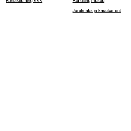
Kontaktid ning KKK
Renditingimused
Järelmaks ja kasutusrent