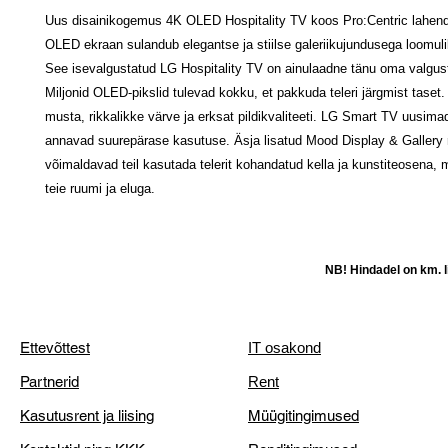
Uus disainikogemus 4K OLED Hospitality TV koos Pro:Centric lahen
OLED ekraan sulandub elegantse ja stiilse galeriikujundusega loomulik
See isevalgustatud LG Hospitality TV on ainulaadne tänu oma valgus
Miljonid OLED-pikslid tulevad kokku, et pakkuda teleri järgmist taset
musta, rikkalikke värve ja erksat pildikvaliteeti. LG Smart TV uusima
annavad suurepärase kasutuse. Äsja lisatud Mood Display & Gallery 
võimaldavad teil kasutada telerit kohandatud kella ja kunstiteosena,
teie ruumi ja eluga.
NB! Hindadel on km. li
Ettevõttest
IT osakond
Partnerid
Rent
Kasutusrent ja liising
Müügitingimused