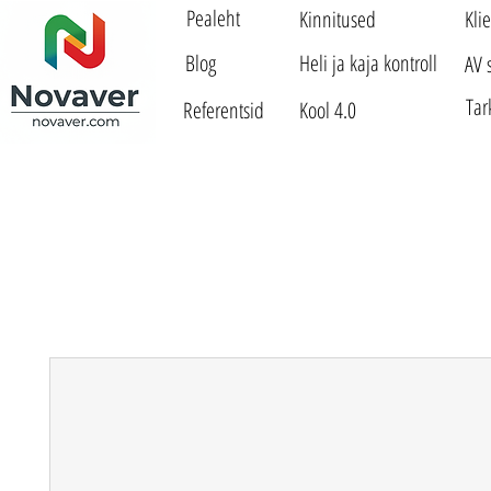
Pealeht
Kinnitused
Kli
Blog
Heli ja kaja kontroll
AV 
Tar
Referentsid
Kool 4.0