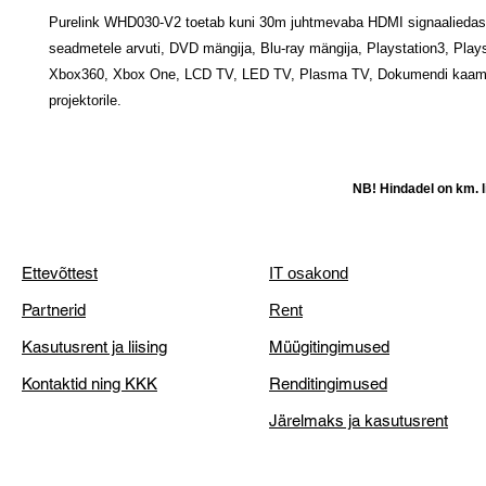
Purelink WHD030-V2 toetab kuni 30m juhtmevaba HDMI signaaliedast
seadmetele arvuti, DVD mängija, Blu-ray mängija, Playstation3, Plays
Xbox360, Xbox One, LCD TV, LED TV, Plasma TV, Dokumendi kaam
projektorile.
NB! Hindadel on km. li
Ettevõttest
IT osakond
Partnerid
Rent
Kasutusrent ja liising
Müügitingimused
Kontaktid ning KKK
Renditingimused
Järelmaks ja kasutusrent