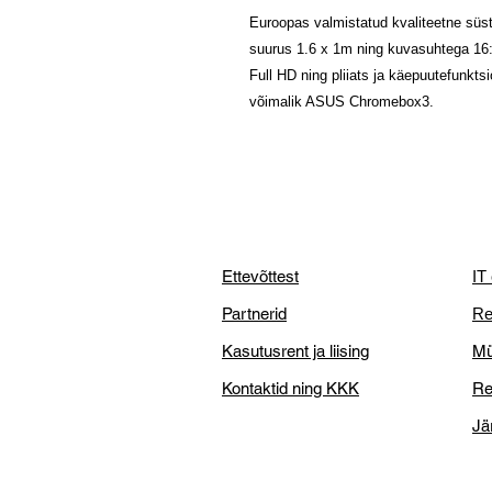
Euroopas valmistatud kvaliteetne süste
suurus 1.6 x 1m ning kuvasuhtega 16:
Full HD ning pliiats ja käepuutefunkts
võimalik ASUS Chromebox3.
Ettevõttest
IT
Partnerid
Re
Kasutusrent ja liising
Mü
Kontaktid ning KKK
Re
Jä