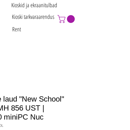
Kioskid ja ekraanitulbad
Kioski tarkvaraarendus
Rent
ne laud "New School"
 MH 856 UST |
0 miniPC Nuc
OL