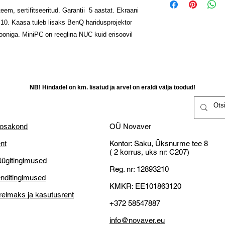
Projektor: BenQ 
kahjustamatta,
em, sertifitseeritud. Garantii 5 aastat. Ekraani
Täida ostuinforma
Lisad projektorile
Raha tagastataks
10. Kaasa tuleb lisaks BenQ haridusprojektor
Novaveri,
touch module PT1
kättesaamist kliend
iooniga. MiniPC on reeglina NUC kuid erisoovil
Vastu saadetakse 
HDMI peegeldus)
Klient vastutab ka
Vastavalt tarneaja
Garantii: 3-5 aast
selleks teistsugus
Sertifikaadid: CE
14-päevane tagast
NB! Miks OÜ Novaver
Toodetud: EU
mis on valmistatud
Väike ettevõtjatena o
Lisade võimalus: 
NB! Hindadel on km. lisatud ja arvel on eraldi välja toodud!
kulutused ja vastu pa
Windows 10 miniarvu
tasuta transporti!
CPU Intel i7,
Defektne toode:
SSD: 120gb,
Graafika: Iris plu
 osakond
OÜ Novaver
RAM: 4GB DDR4
Kliendl õigus nõu
nt
Kontor: Saku, Üksnurme tee 8
Chrome OS miniarvu
asendamist;
( 2 korrus, uks nr: C207)
Intel Core i3
Kliendil on õigus r
ügitingimused
4GB Ram
võimalik kaupa p
Reg. nr: 12893210
nditingimused
32GB SSD
parandamine või
KMKR: EE101863120
Vajab komplekteerimi
Kliendil on õigus
relmaks ja kasutusrent
jooksul peale kätt
+372 58547887
Tähelepanu: Kontr
info@novaver.eu
kaubakätte saamis