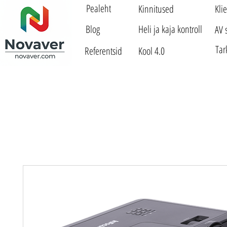
Pealeht
Kinnitused
Kli
Blog
Heli ja kaja kontroll
AV 
Tar
Referentsid
Kool 4.0