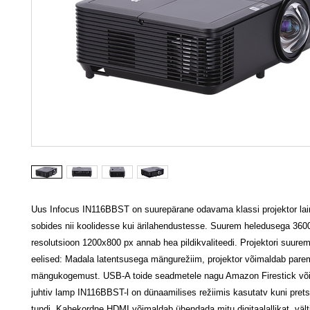
Uus Infocus IN116BBST on suurepärane odavama klassi projektor lai
sobides nii koolidesse kui ärilahendustesse. Suurem heledusega 360
resolutsioon 1200x800 px annab hea pildikvaliteedi. Projektori suure
eelised: Madala latentsusega mängurežiim, projektor võimaldab pare
mängukogemust. USB-A toide seadmetele nagu Amazon Firestick võ
juhtiv lamp IN116BBST-l on dünaamilises režiimis kasutatv kuni pret
tundi. Kahekordne HDMI võimaldab ühendada mitu digitaalallikat, vält