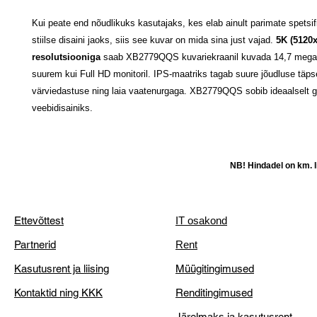
Kui peate end nõudlikuks kasutajaks, kes elab ainult parimate spetsif
stiilse disaini jaoks, siis see kuvar on mida sina just vajad.
5K (5120
resolutsiooniga
saab XB2779QQS kuvariekraanil kuvada 14,7 megapi
suurem kui Full HD monitoril. IPS-maatriks tagab suure jõudluse täpse
värviedastuse ning laia vaatenurgaga. XB2779QQS sobib ideaalselt gr
veebidisainiks.
NB! Hindadel on km. li
Ettevõttest
IT osakond
Partnerid
Rent
Kasutusrent ja liising
Müügitingimused
Kontaktid ning KKK
Renditingimused
Järelmaks ja kasutusrent