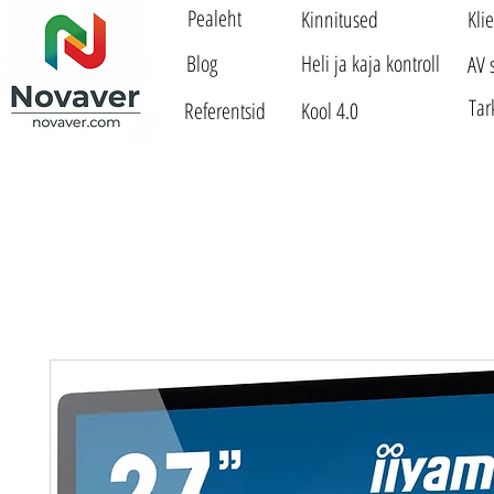
Pealeht
Kinnitused
Kli
Blog
Heli ja kaja kontroll
AV 
Tar
Referentsid
Kool 4.0