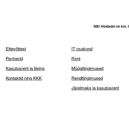
NB! Hindadel on km. li
Ettevõttest
IT osakond
Partnerid
Rent
Kasutusrent ja liising
Müügitingimused
Kontaktid ning KKK
Renditingimused
Järelmaks ja kasutusrent