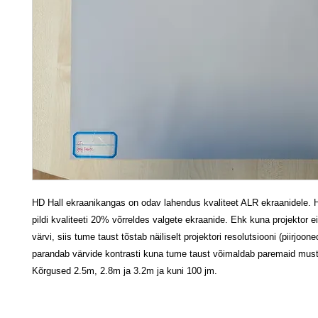
HD Hall ekraanikangas on odav lahendus kvaliteet ALR ekraanidele. H
pildi kvaliteeti 20% võrreldes valgete ekraanide. Ehk kuna projektor 
värvi, siis tume taust tõstab näiliselt projektori resolutsiooni (piirjoo
parandab värvide kontrasti kuna tume taust võimaldab paremaid must
Kõrgused 2.5m, 2.8m ja 3.2m ja kuni 100 jm.