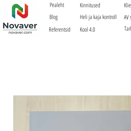
Pealeht
Kinnitused
Kli
Blog
Heli ja kaja kontroll
AV 
Tar
Referentsid
Kool 4.0