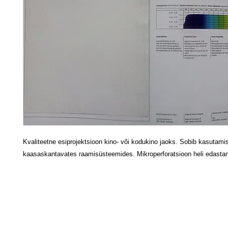
Kvaliteetne esiprojektsioon kino- või kodukino jaoks. Sobib kasutami
kaasaskantavates raamisüsteemides. Mikroperforatsioon heli edasta