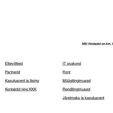
NB! Hindadel on km. li
Ettevõttest
IT osakond
Partnerid
Rent
Kasutusrent ja liising
Müügitingimused
Kontaktid ning KKK
Renditingimused
Järelmaks ja kasutusrent