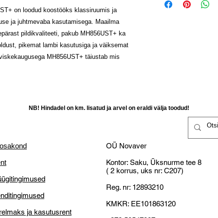
DMD tüüp: DC3 DMD k
kahjustamatta,
UST+ on loodud koostööks klassiruumis ja
Täida ostuinforma
Sisseehitatud kõlar: 
Raha tagastataks
vsuse ja juhtmevaba kasutamisega. Maailma
Novaveri,
Vaata juurde
koduleh
kättesaamist kliend
epärast pildikvaliteeti, pakub MH856UST+ ka
Vastu saadetakse 
Klient vastutab ka
Vastavalt tarneaja
oldust, pikemat lambi kasutusiga ja väiksemat
selleks teistsugus
se viskekaugusega MH856UST+ täiustab mis
14-päevane tagast
NB! Miks OÜ Novaver
mis on valmistatud
Väike ettevõtjatena o
kulutused ja vastu pa
tasuta transporti!
Defektne toode:
NB! Hindadel on km. lisatud ja arvel on eraldi välja toodud!
Kliendl õigus nõu
asendamist;
 osakond
OÜ Novaver
Kliendil on õigus r
nt
Kontor: Saku, Üksnurme tee 8
võimalik kaupa p
( 2 korrus, uks nr: C207)
parandamine või
ügitingimused
Kliendil on õigus
Reg. nr: 12893210
jooksul peale kätt
nditingimused
Tähelepanu: Kontr
KMKR: EE101863120
relmaks ja kasutusrent
kaubakätte saamis