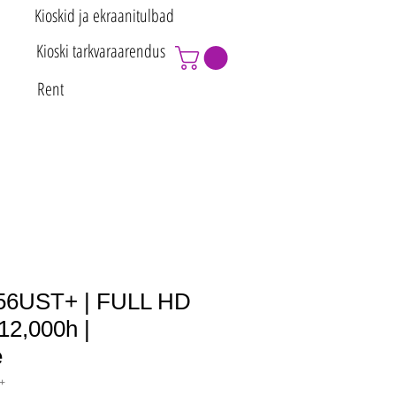
Kioskid ja ekraanitulbad
Kioski tarkvaraarendus
Rent
6UST+ | FULL HD
 12,000h |
e
+