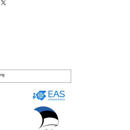
iip:Heli
tsioon ning saada tellimus OÜ
10 W x 2
e 14 tööpäeva jooksul peale kauba
elt
ilt.
teile arve mille peate tasuma,
ubatagastuse eest juhul kui ei ole
 pikkusele saabub teile toode,
t personaalset kokkulepet,
amisõigus ei kehti kauba puhul,
 kodulehel ei ole makselinke?
 sinu isiklikke vajadusi arvestades.
tsutasime piirata kõik võimalikud
kkuda oma klientidele Eesti piires
da tasuta parandamist või selle
aha tagstusele juhul kui ei ole
arandada või asendada, kui kauba
 asendamine ebaõnnestub;
 tagastada vigane toode 5 tööpäeva
e saamist!
olliga koheselt toodet peale
t!