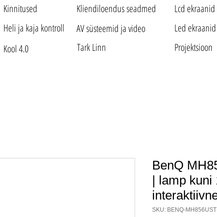
Kinnitused
Kliendiloendus seadmed
Lcd ekraanid
Heli ja kaja kontroll
Led ekraanid
AV süsteemid ja video
Tark Linn
Projektsioon
Kool 4.0
BenQ MH85
| lamp kuni
interaktiivn
SKU: BENQ-MH856UST