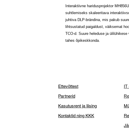
Interaktiivne haridusprojektor MH856
suhtlemiseks skaleeritava interaktii
juhtiva DLP-brändina, mis pakub suur
lihtsustatud paigaldust, väiksemat ho
TCO-d. Suure heleduse ja ülilühike
tahes õpikeskkonda.
Ettevõttest
IT
Partnerid
Re
Kasutusrent ja liising
Mü
Kontaktid ning KKK
Re
Jä