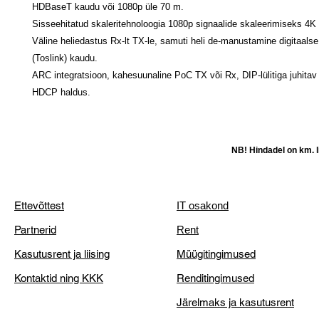
HDBaseT kaudu või 1080p üle 70 m.
Sisseehitatud skaleritehnoloogia 1080p signaalide skaleerimiseks 4K 
Väline heliedastus Rx-lt TX-le, samuti heli de-manustamine digitaals
(Toslink) kaudu.
ARC integratsioon, kahesuunaline PoC TX või Rx, DIP-lülitiga juhitav
HDCP haldus.
NB! Hindadel on km. li
Ettevõttest
IT osakond
Partnerid
Rent
Kasutusrent ja liising
Müügitingimused
Kontaktid ning KKK
Renditingimused
Järelmaks ja kasutusrent