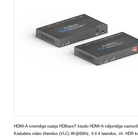
HDMI-A sisendiga saatja HDBaseT kaudu HDMI-A väljundiga vastuvõ
Kadudeta video tihendus (VLC) 4K@60Hz, 4:4:4 laiendus, sh. HDR k