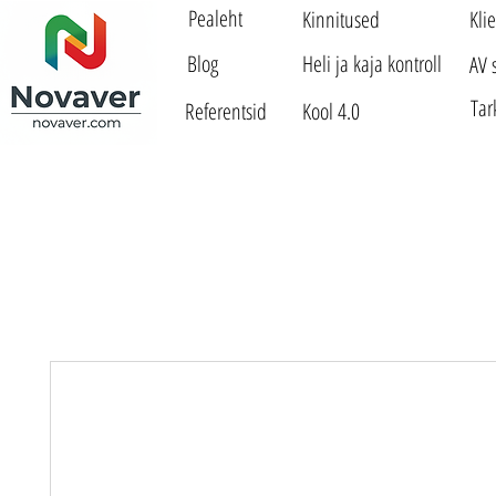
Pealeht
Kinnitused
Kli
Blog
Heli ja kaja kontroll
AV 
Tar
Referentsid
Kool 4.0