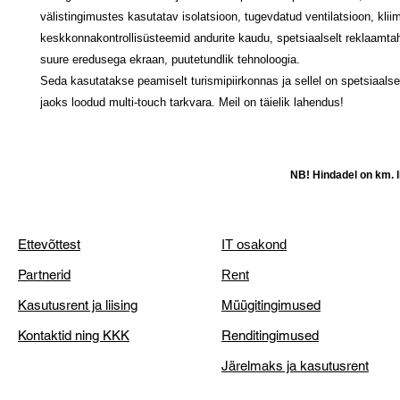
välistingimustes kasutatav isolatsioon, tugevdatud ventilatsioon, kli
keskkonnakontrollisüsteemid andurite kaudu, spetsiaalselt reklaamta
suure eredusega ekraan, puutetundlik tehnoloogia.
Seda kasutatakse peamiselt turismipiirkonnas ja sellel on spetsiaalsel
jaoks loodud multi-touch tarkvara. Meil on täielik lahendus!
NB! Hindadel on km. li
Ettevõttest
IT osakond
Partnerid
Rent
Kasutusrent ja liising
Müügitingimused
Kontaktid ning KKK
Renditingimused
Järelmaks ja kasutusrent