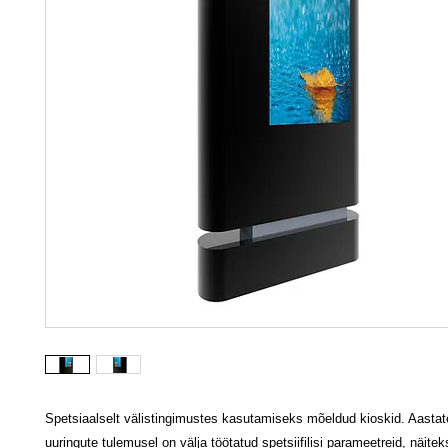
Spetsiaalselt välistingimustes kasutamiseks mõeldud kioskid. Aasta
uuringute tulemusel on välja töötatud spetsiifilisi parameetreid, näitek