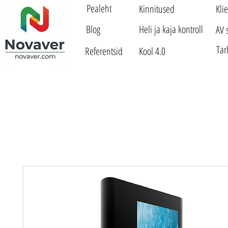
Pealeht
Kinnitused
Kli
Blog
Heli ja kaja kontroll
AV 
Tar
Referentsid
Kool 4.0